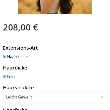
Regulärer Preis:
208,00 €
auswählen
Extensions-Art
Haartresse
auswählen
Haardicke
Fein
auswählen
Haarstruktur
auswählen