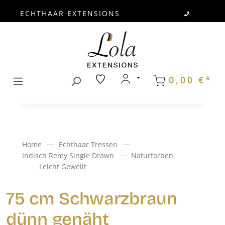
ECHTHAAR EXTENSIONS
Zum Hauptinhalt springen
0,00 €*
Home
Echthaar Tressen
Indisch Remy Single Drawn
Naturfarben
Leicht Gewellt
75 cm Schwarzbraun
dünn genäht