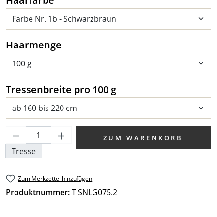
Haarfarbe
auswählen
Haarmenge
auswählen
Tressenbreite pro 100 g
Produkt Anzahl: Gib den gewünschten We
ZUM WARENKORB
Tresse
Zum Merkzettel hinzufügen
Produktnummer:
TISNLG075.2