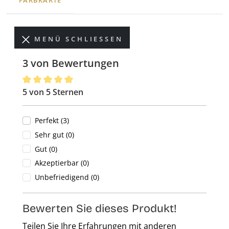
FARBKARTE
MENÜ SCHLIESSEN
3 von Bewertungen
5 von 5 Sternen
Durchschnittliche Bewertung von 5 von 5 Sternen
Perfekt (3)
Sehr gut (0)
Gut (0)
Akzeptierbar (0)
Unbefriedigend (0)
Bewerten Sie dieses Produkt!
Teilen Sie Ihre Erfahrungen mit anderen