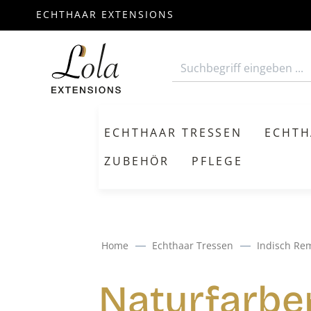
ECHTHAAR EXTENSIONS
m Hauptinhalt springen
Zur Suche springen
Zur Hauptnavigation springen
ECHTHAAR TRESSEN
ECHTH
ZUBEHÖR
PFLEGE
Home
Echthaar Tressen
Indisch Re
Naturfarbe