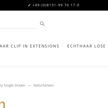
+49-(0)8131-99 70 17-0
AAR CLIP IN EXTENSIONS
ECHTHAAR LOSE
my Single Drawn
Naturfarben
n