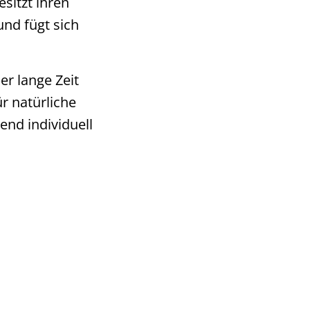
sitzt ihren
und fügt sich
er lange Zeit
r natürliche
nd individuell