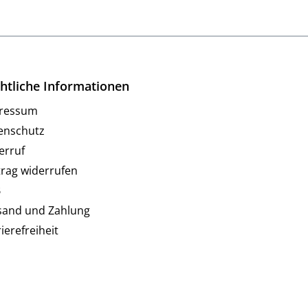
htliche Informationen
ressum
enschutz
erruf
trag widerrufen
B
sand und Zahlung
ierefreiheit