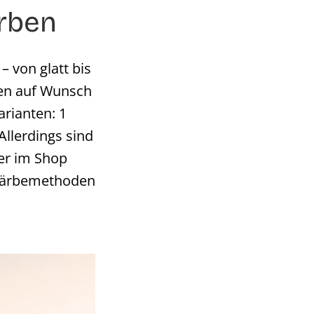
arben
– von glatt bis
nen auf Wunsch
arianten: 1
Allerdings sind
mer im Shop
 Färbemethoden