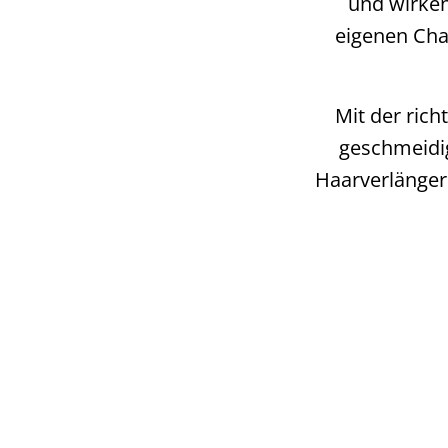
und wirken
eigenen Char
Mit der rich
geschmeidig
Haarverlänger