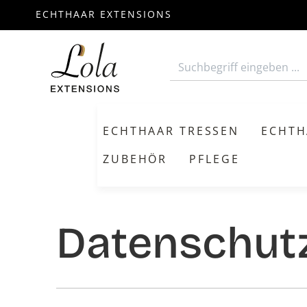
ECHTHAAR EXTENSIONS
m Hauptinhalt springen
Zur Suche springen
Zur Hauptnavigation springen
ECHTHAAR TRESSEN
ECHTH
ZUBEHÖR
PFLEGE
Datenschut