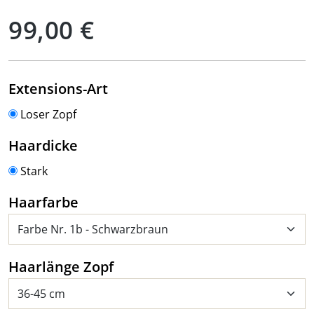
Regulärer Preis:
99,00 €
auswählen
Extensions-Art
Loser Zopf
auswählen
Haardicke
Stark
auswählen
Haarfarbe
auswählen
Haarlänge Zopf