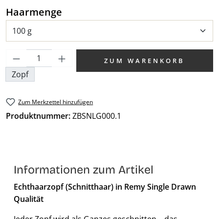
auswählen
Haarmenge
Produkt Anzahl: Gib den gewünschten We
ZUM WARENKORB
Zopf
Zum Merkzettel hinzufügen
Produktnummer:
ZBSNLG000.1
Informationen zum Artikel
Echthaarzopf (Schnitthaar) in Remy Single Drawn
Qualität