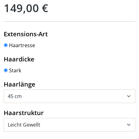
Regulärer Preis:
149,00 €
auswählen
Extensions-Art
Haartresse
auswählen
Haardicke
Stark
auswählen
Haarlänge
auswählen
Haarstruktur