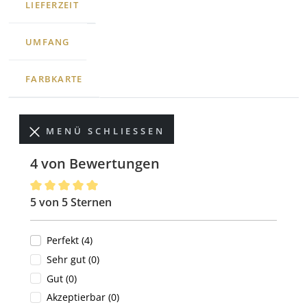
LIEFERZEIT
UMFANG
FARBKARTE
MENÜ SCHLIESSEN
4 von Bewertungen
5 von 5 Sternen
Durchschnittliche Bewertung von 5 von 5 Sternen
Perfekt (4)
Sehr gut (0)
Gut (0)
Akzeptierbar (0)