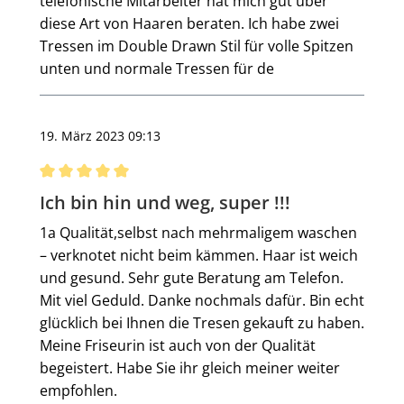
telefonische Mitarbeiter hat mich gut über
diese Art von Haaren beraten. Ich habe zwei
Tressen im Double Drawn Stil für volle Spitzen
unten und normale Tressen für de
19. März 2023 09:13
Bewertung mit 5 von 5 Sternen
Ich bin hin und weg, super !!!
1a Qualität,selbst nach mehrmaligem waschen
– verknotet nicht beim kämmen. Haar ist weich
und gesund. Sehr gute Beratung am Telefon.
Mit viel Geduld. Danke nochmals dafür. Bin echt
glücklich bei Ihnen die Tresen gekauft zu haben.
Meine Friseurin ist auch von der Qualität
begeistert. Habe Sie ihr gleich meiner weiter
empfohlen.