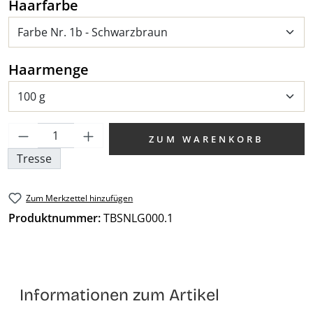
auswählen
Haarfarbe
auswählen
Haarmenge
Produkt Anzahl: Gib den gewünschten We
ZUM WARENKORB
Tresse
Zum Merkzettel hinzufügen
Produktnummer:
TBSNLG000.1
Informationen zum Artikel