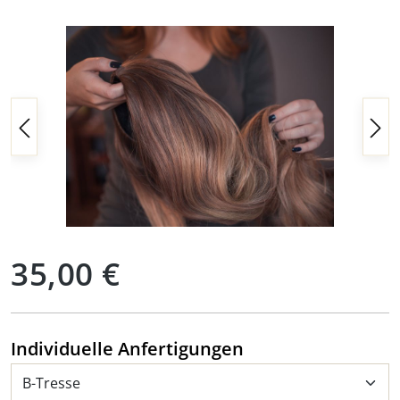
Bildergalerie überspringen
Regulärer Preis:
35,00 €
auswählen
Individuelle Anfertigungen