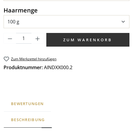
auswählen
Haarmenge
Produkt Anzahl: Gib den gewünschten We
ZUM WARENKORB
Zum Merkzettel hinzufügen
Produktnummer:
AINDXX000.2
BEWERTUNGEN
BESCHREIBUNG