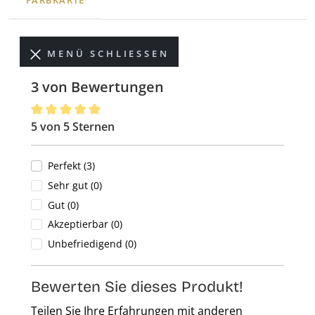
FARBKARTE
MENÜ SCHLIESSEN
3 von Bewertungen
5 von 5 Sternen
Durchschnittliche Bewertung von 5 von 5 Sternen
Perfekt (3)
Sehr gut (0)
Gut (0)
Akzeptierbar (0)
Unbefriedigend (0)
Bewerten Sie dieses Produkt!
Teilen Sie Ihre Erfahrungen mit anderen