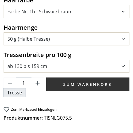
Haarfarbe
auswählen
Haarmenge
auswählen
Tressenbreite pro 100 g
Produkt Anzahl: Gib den gewünschten We
ZUM WARENKORB
Tresse
Zum Merkzettel hinzufügen
Produktnummer:
TISNLG075.5