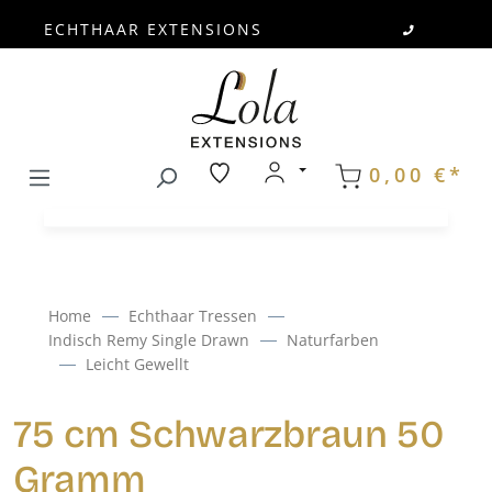
ECHTHAAR EXTENSIONS
Zum Hauptinhalt springen
0,00 €*
Home
Echthaar Tressen
Indisch Remy Single Drawn
Naturfarben
Leicht Gewellt
75 cm Schwarzbraun 50
Gramm