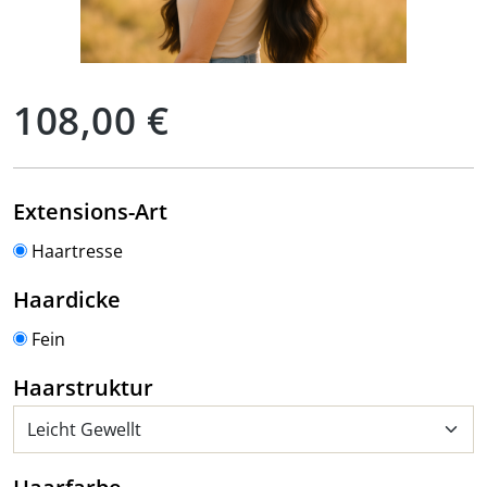
Regulärer Preis:
108,00 €
auswählen
Extensions-Art
Haartresse
auswählen
Haardicke
Fein
auswählen
Haarstruktur
auswählen