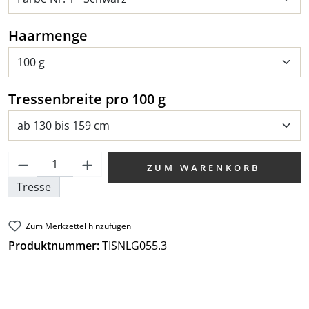
auswählen
Haarmenge
auswählen
Tressenbreite pro 100 g
Produkt Anzahl: Gib den gewünschten We
ZUM WARENKORB
Tresse
Zum Merkzettel hinzufügen
Produktnummer:
TISNLG055.3