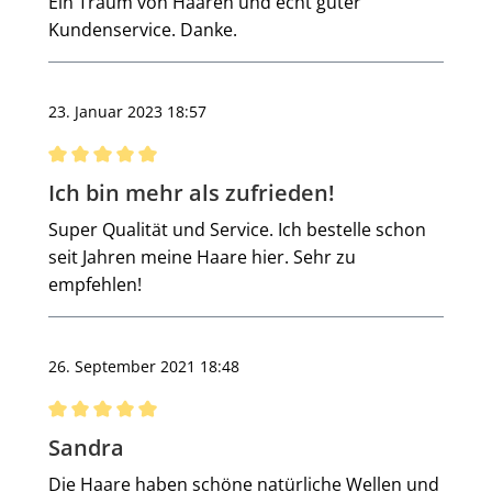
Ein Traum von Haaren und echt guter
Kundenservice. Danke.
23. Januar 2023 18:57
Bewertung mit 5 von 5 Sternen
Ich bin mehr als zufrieden!
Super Qualität und Service. Ich bestelle schon
seit Jahren meine Haare hier. Sehr zu
empfehlen!
26. September 2021 18:48
Bewertung mit 5 von 5 Sternen
Sandra
Die Haare haben schöne natürliche Wellen und