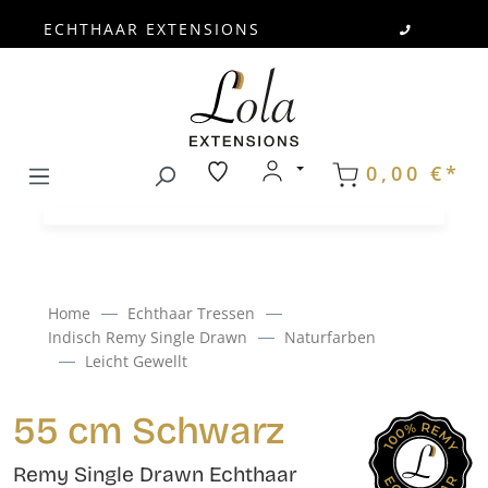
ECHTHAAR EXTENSIONS
Zum Hauptinhalt springen
0,00 €*
Home
Echthaar Tressen
Indisch Remy Single Drawn
Naturfarben
Leicht Gewellt
55 cm Schwarz
Remy Single Drawn Echthaar