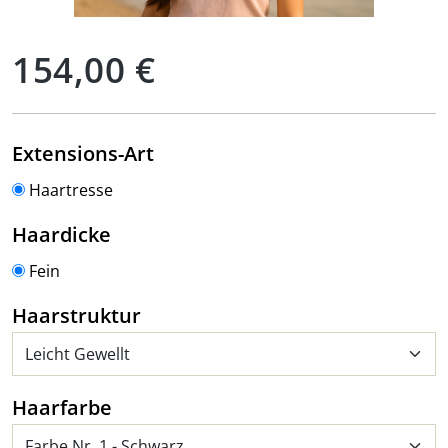
Regulärer Preis:
154,00 €
auswählen
Extensions-Art
Haartresse
auswählen
Haardicke
Fein
auswählen
Haarstruktur
auswählen
Haarfarbe