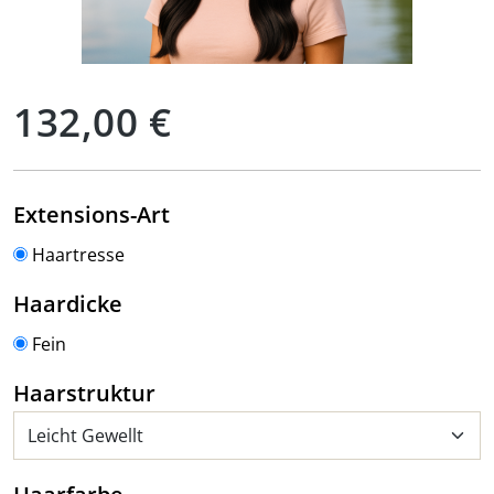
Regulärer Preis:
132,00 €
auswählen
Extensions-Art
Haartresse
auswählen
Haardicke
Fein
auswählen
Haarstruktur
auswählen