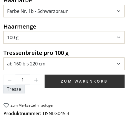
Haarfarbe
auswählen
Haarmenge
auswählen
Tressenbreite pro 100 g
Produkt Anzahl: Gib den gewünschten We
ZUM WARENKORB
Tresse
Zum Merkzettel hinzufügen
Produktnummer:
TISNLG045.3