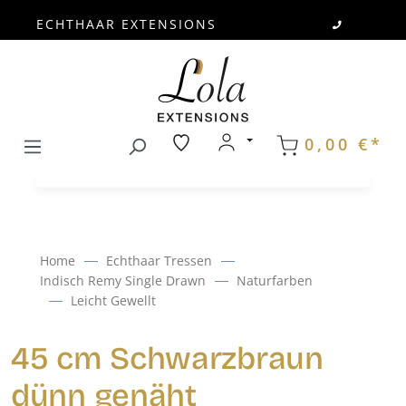
ECHTHAAR EXTENSIONS
Zum Hauptinhalt springen
0,00 €*
Home
Echthaar Tressen
Indisch Remy Single Drawn
Naturfarben
Leicht Gewellt
45 cm Schwarzbraun
dünn genäht