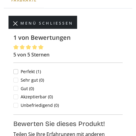
FARBKARTE
MENÜ SCHLIESSEN
1 von Bewertungen
5 von 5 Sternen
Durchschnittliche Bewertung von 5 von 5 Sternen
Perfekt (1)
Sehr gut (0)
Gut (0)
Akzeptierbar (0)
Unbefriedigend (0)
Bewerten Sie dieses Produkt!
Teilen Sie Ihre Erfahrungen mit anderen