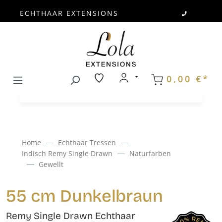
ECHTHAAR EXTENSIONS
Zum Hauptinhalt springen
0,00 €*
Home
Echthaar Tressen
Indisch Remy Single Drawn
Naturfarben
Gewellt
55 cm Dunkelbraun
Remy Single Drawn Echthaar