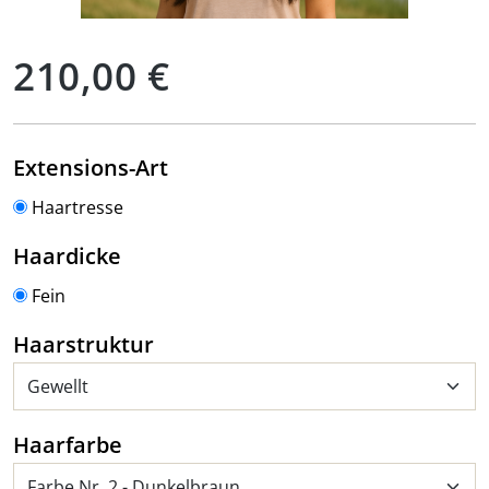
Regulärer Preis:
210,00 €
auswählen
Extensions-Art
Haartresse
auswählen
Haardicke
Fein
auswählen
Haarstruktur
auswählen
Haarfarbe