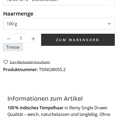
auswählen
Haarmenge
Produkt Anzahl: Gib den gewünschten We
ZUM WARENKORB
Tresse
Zum Merkzettel hinzufügen
Produktnummer:
TISNGW055.2
Informationen zum Artikel
100 % indisches Tempelhaar
in Remy Single Drawn
Qualität – weich, naturbelassen und langlebig. Ohne