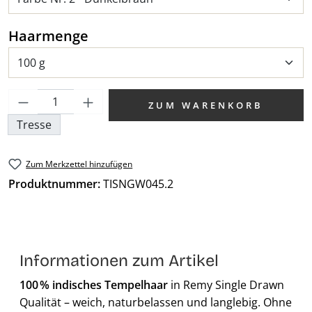
auswählen
Haarmenge
Produkt Anzahl: Gib den gewünschten We
ZUM WARENKORB
Tresse
Zum Merkzettel hinzufügen
Produktnummer:
TISNGW045.2
Informationen zum Artikel
100 % indisches Tempelhaar
in Remy Single Drawn
Qualität – weich, naturbelassen und langlebig. Ohne