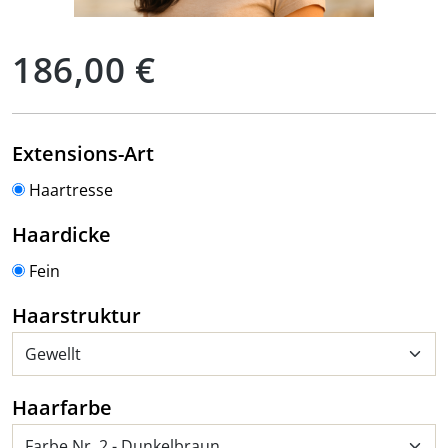
Regulärer Preis:
186,00 €
auswählen
Extensions-Art
Haartresse
auswählen
Haardicke
Fein
auswählen
Haarstruktur
auswählen
Haarfarbe