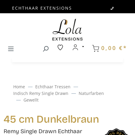
ECHTHAAR EXTENSIONS
Zum Hauptinhalt springen
0,00 €*
Home
Echthaar Tressen
Indisch Remy Single Drawn
Naturfarben
Gewellt
45 cm Dunkelbraun
Remy Single Drawn Echthaar