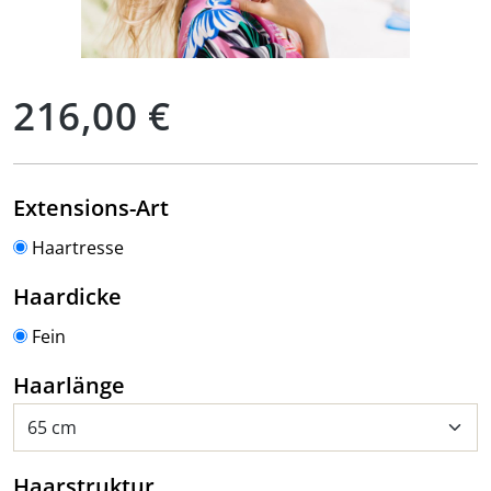
Regulärer Preis:
216,00 €
auswählen
Extensions-Art
Haartresse
auswählen
Haardicke
Fein
auswählen
Haarlänge
auswählen
Haarstruktur