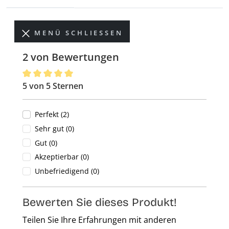
MENÜ SCHLIESSEN
2 von Bewertungen
5 von 5 Sternen
Durchschnittliche Bewertung von 5 von 5 Sternen
Perfekt (2)
Sehr gut (0)
Gut (0)
Akzeptierbar (0)
Unbefriedigend (0)
Bewerten Sie dieses Produkt!
Teilen Sie Ihre Erfahrungen mit anderen