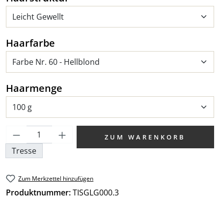
auswählen
Haarfarbe
auswählen
Haarmenge
Produkt Anzahl: Gib den gewünschten We
ZUM WARENKORB
Tresse
Zum Merkzettel hinzufügen
Produktnummer:
TISGLG000.3