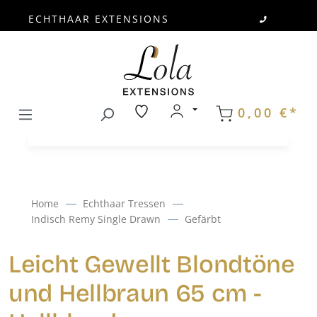
ECHTHAAR EXTENSIONS
Zum Hauptinhalt springen
0,00 €*
Home
Echthaar Tressen
Indisch Remy Single Drawn
Gefärbt
Leicht Gewellt Blondtöne
und Hellbraun 65 cm -