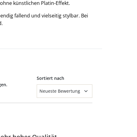
hne künstlichen Platin-Effekt.
ndig fallend und vielseitig stylbar. Bei
d.
Sortiert nach
gen.
ehr hoher Qualität