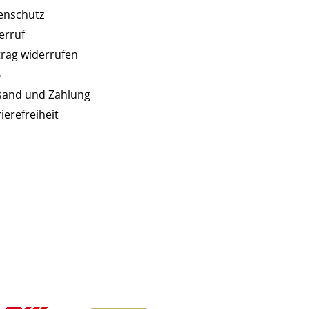
enschutz
erruf
trag widerrufen
B
sand und Zahlung
ierefreiheit