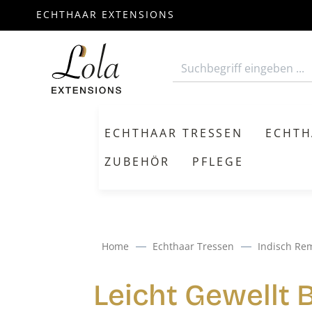
ECHTHAAR EXTENSIONS
m Hauptinhalt springen
Zur Suche springen
Zur Hauptnavigation springen
ECHTHAAR TRESSEN
ECHTH
ZUBEHÖR
PFLEGE
Home
Echthaar Tressen
Indisch Re
Leicht Gewellt 