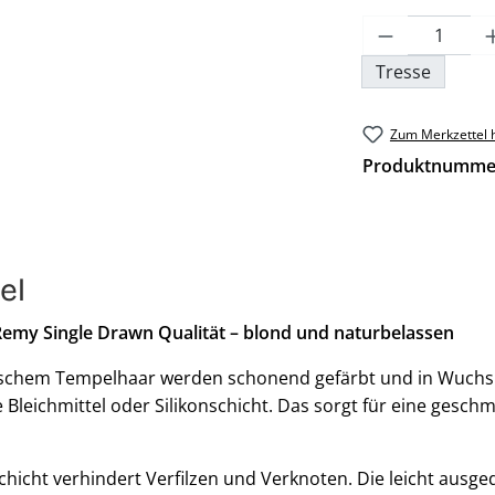
Produkt An
Tresse
Zum Merkzettel 
Produktnumme
el
Remy Single Drawn Qualität – blond und naturbelassen
schem Tempelhaar werden schonend gefärbt und in Wuchsri
 Bleichmittel oder Silikonschicht. Das sorgt für eine gesch
hicht verhindert Verfilzen und Verknoten. Die leicht ausge