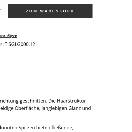
zahl: Gib den gewünschten Wert ein od
ZUM WARENKORB
hinzufügen
r:
TISGLG000.12
chtung geschnitten. Die Haarstruktur
meidige Oberfläche, langlebigen Glanz und
dünnten Spitzen bieten fließende,