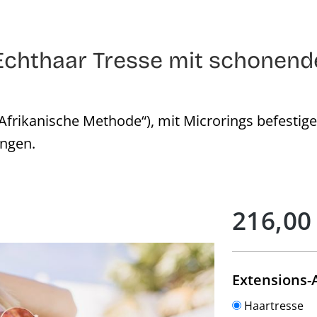
chthaar Tresse mit schonend
Afrikanische Methode“), mit Microrings befestig
ingen.
Regulärer Preis:
216,00
Extensions-
Haartresse