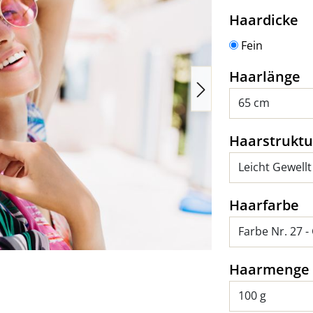
a
Haardicke
Fein
a
Haarlänge
Haarstruktu
a
Haarfarbe
Haarmenge