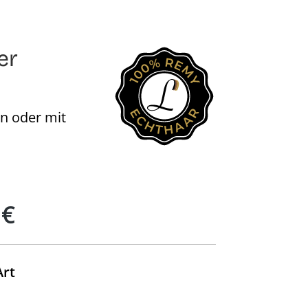
er
en oder mit
 €
auswählen
Art