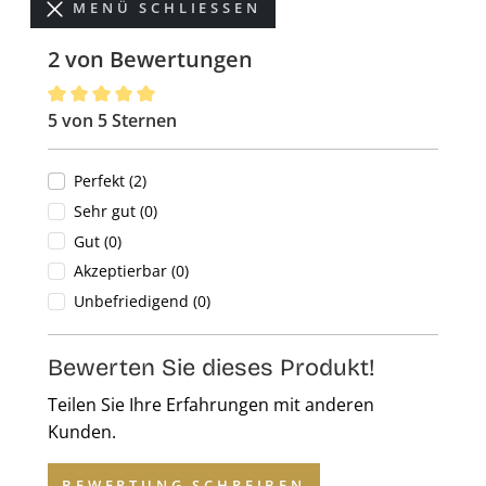
MENÜ SCHLIESSEN
2 von Bewertungen
5 von 5 Sternen
Durchschnittliche Bewertung von 5 von 5 Sternen
Perfekt (2)
Sehr gut (0)
Gut (0)
Akzeptierbar (0)
Unbefriedigend (0)
Bewerten Sie dieses Produkt!
Teilen Sie Ihre Erfahrungen mit anderen
Kunden.
BEWERTUNG SCHREIBEN