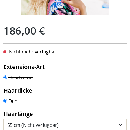
Regulärer Preis:
186,00 €
Nicht mehr verfügbar
auswählen
Extensions-Art
Haartresse
auswählen
Haardicke
Fein
auswählen
Haarlänge