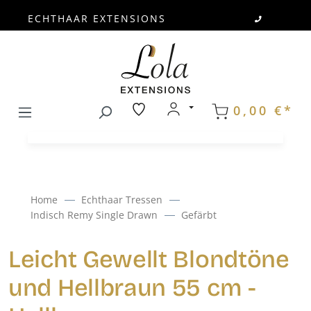
ECHTHAAR EXTENSIONS
Zum Hauptinhalt springen
0,00 €*
Home
Echthaar Tressen
Indisch Remy Single Drawn
Gefärbt
Leicht Gewellt Blondtöne
und Hellbraun 55 cm -