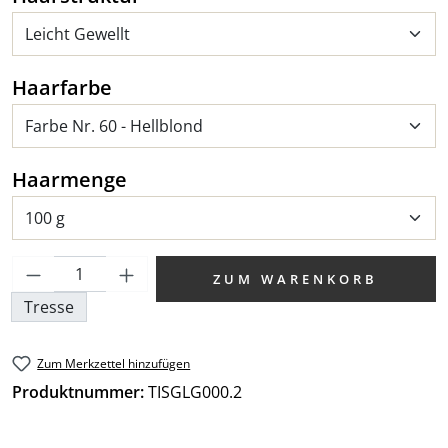
auswählen
Haarfarbe
auswählen
Haarmenge
Produkt Anzahl: Gib den gewünschten We
ZUM WARENKORB
Tresse
Zum Merkzettel hinzufügen
Produktnummer:
TISGLG000.2