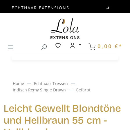
ECHTHAAR EXTENSIONS
Zum Hauptinhalt springen
0,00 €*
Home
Echthaar Tressen
Indisch Remy Single Drawn
Gefärbt
Leicht Gewellt Blondtöne
und Hellbraun 55 cm -