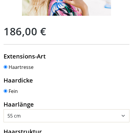
Regulärer Preis:
186,00 €
auswählen
Extensions-Art
Haartresse
auswählen
Haardicke
Fein
auswählen
Haarlänge
auswählen
Haarstruktur