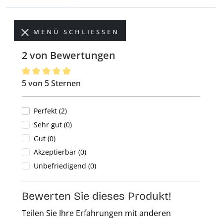
MENÜ SCHLIESSEN
2 von Bewertungen
5 von 5 Sternen
Durchschnittliche Bewertung von 5 von 5 Sternen
Perfekt (2)
Sehr gut (0)
Gut (0)
Akzeptierbar (0)
Unbefriedigend (0)
Bewerten Sie dieses Produkt!
Teilen Sie Ihre Erfahrungen mit anderen