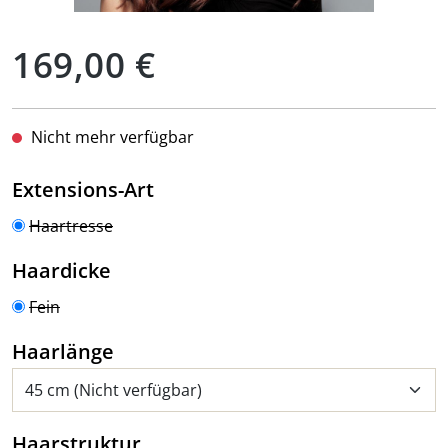
Regulärer Preis:
169,00 €
Nicht mehr verfügbar
auswählen
Extensions-Art
Haartresse
auswählen
Haardicke
Fein
auswählen
Haarlänge
auswählen
Haarstruktur