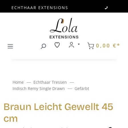
ECHTHAAR EXTENSIONS
Zum Hauptinhalt springen
0,00 €*
Home
Echthaar Tressen
Indisch Remy Single Drawn
Gefärbt
Braun Leicht Gewellt 45
cm