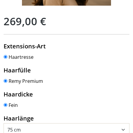
Regulärer Preis:
269,00 €
auswählen
Extensions-Art
Haartresse
auswählen
Haarfülle
Remy Premium
auswählen
Haardicke
Fein
auswählen
Haarlänge