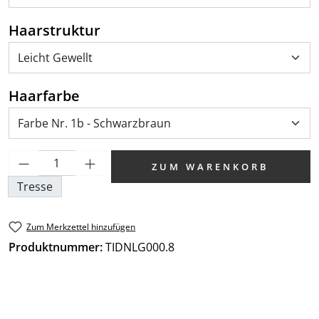
auswählen
Haarstruktur
auswählen
Haarfarbe
Produkt Anzahl: Gib den gewünschten We
ZUM WARENKORB
Tresse
Zum Merkzettel hinzufügen
Produktnummer:
TIDNLG000.8