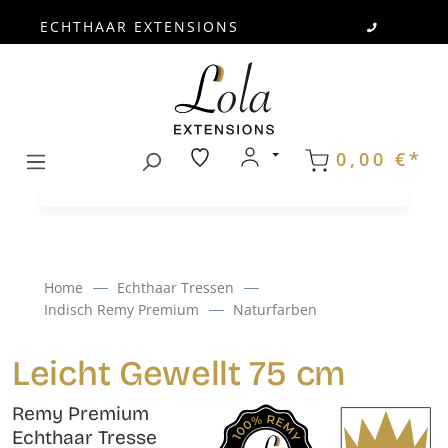
ECHTHAAR EXTENSIONS
Zum Hauptinhalt springen
0,00 €*
Home
Echthaar Tressen
Indisch Remy Premium
Naturfarben
Leicht Gewellt 75 cm
Remy Premium
Echthaar Tresse