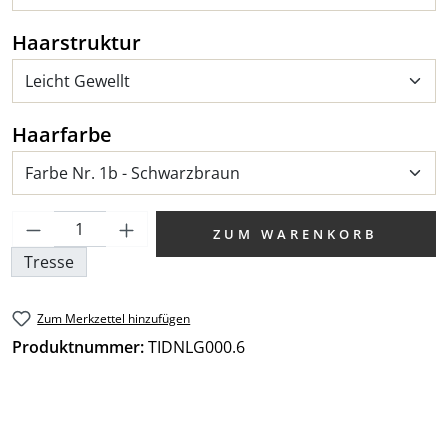
auswählen
Haarstruktur
auswählen
Haarfarbe
Produkt Anzahl: Gib den gewünschten We
ZUM WARENKORB
Tresse
Zum Merkzettel hinzufügen
Produktnummer:
TIDNLG000.6