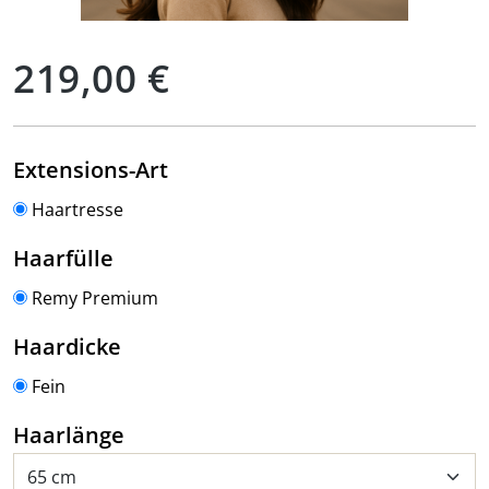
Regulärer Preis:
219,00 €
auswählen
Extensions-Art
Haartresse
auswählen
Haarfülle
Remy Premium
auswählen
Haardicke
Fein
auswählen
Haarlänge