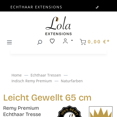
ECHTHAAR EXTENSIONS
Zum Hauptinhalt springen
0,00 €*
Home
Echthaar Tressen
Indisch Remy Premium
Naturfarben
Leicht Gewellt 65 cm
Remy Premium
Echthaar Tresse