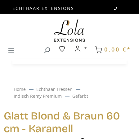
ECHTHAAR EXTENSIONS
Zum Hauptinhalt springen
0,00 €*
Home
Echthaar Tressen
Indisch Remy Premium
Gefärbt
Glatt Blond & Braun 60
cm - Karamell