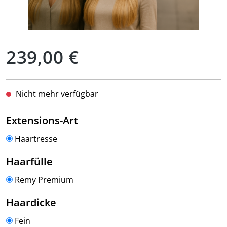
Regulärer Preis:
239,00 €
Nicht mehr verfügbar
auswählen
Extensions-Art
Haartresse
auswählen
Haarfülle
Remy Premium
auswählen
Haardicke
Fein