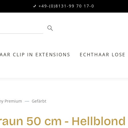
+49-(0)8131-99 70 17-0
AAR CLIP IN EXTENSIONS
ECHTHAAR LOSE
my Premium
Gefärbt
raun 50 cm - Hellblond