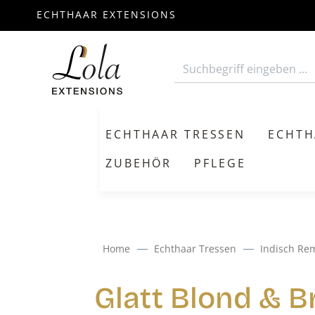
ECHTHAAR EXTENSIONS
m Hauptinhalt springen
Zur Suche springen
Zur Hauptnavigation springen
ECHTHAAR TRESSEN
ECHTH
ZUBEHÖR
PFLEGE
Home
Echthaar Tressen
Indisch Re
Glatt Blond & B