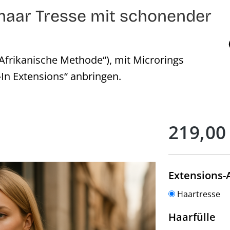
aar Tresse mit schonender
Afrikanische Methode“), mit Microrings
p-In Extensions“ anbringen.
Regulärer Preis:
219,00
Extensions-
Haartresse
au
Haarfülle