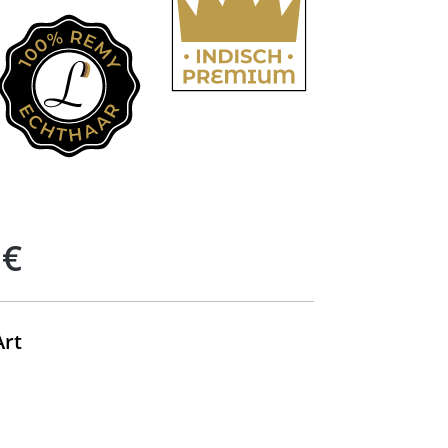
 €
auswählen
Art
swählen