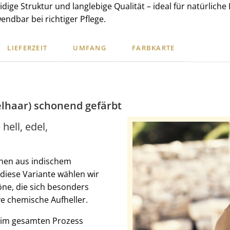
ge Struktur und langlebige Qualität – ideal für natürlich
ndbar bei richtiger Pflege.
LIEFERZEIT
UMFANG
FARBKARTE
lhaar) schonend gefärbt
ell, edel,
hen aus indischem
diese Variante wählen wir
öne, die sich besonders
e chemische Aufheller.
beim gesamten Prozess