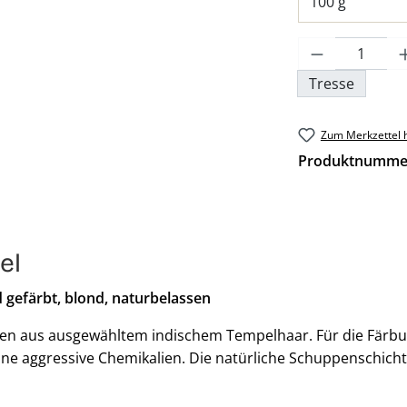
Produkt An
Tresse
Zum Merkzettel 
Produktnumme
el
 gefärbt, blond, naturbelassen
 aus ausgewähltem indischem Tempelhaar. Für die Färbung
ne aggressive Chemikalien. Die natürliche Schuppenschicht 