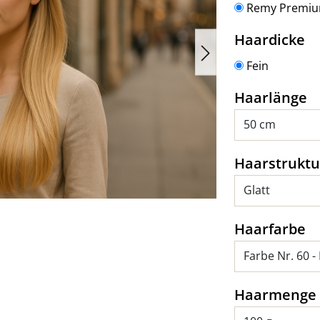
Remy Premi
a
Haardicke
Fein
a
Haarlänge
Haarstruktu
a
Haarfarbe
Haarmenge