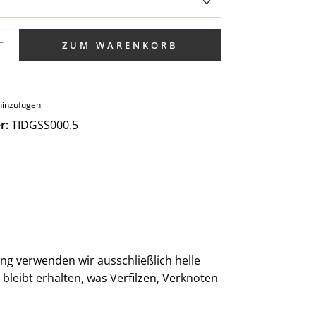
zahl: Gib den gewünschten Wert ein od
ZUM WARENKORB
hinzufügen
r:
TIDGSS000.5
 verwenden wir ausschließlich helle
bleibt erhalten, was Verfilzen, Verknoten