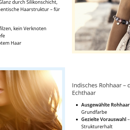
Glanz durch Silikonschicht,
entische Haarstruktur – für
ilzen, kein Verknoten
efe
rbtem Haar
Indisches Rohhaar – d
Echthaar
Ausgewählte Rohhaar
Grundfarbe
Gezielte Vorauswahl
–
Strukturerhalt