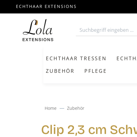
ECHTHAAR EXTENSIONS
m Hauptinhalt springen
Zur Suche springen
Zur Hauptnavigation springen
ECHTHAAR TRESSEN
ECHTH
ZUBEHÖR
PFLEGE
Home
Zubehör
Clip 2,3 cm Sc