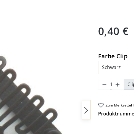
Regulärer Preis:
0,40 €
a
Farbe Clip
Produkt An
Cli
Zum Merkzettel 
Produktnumme