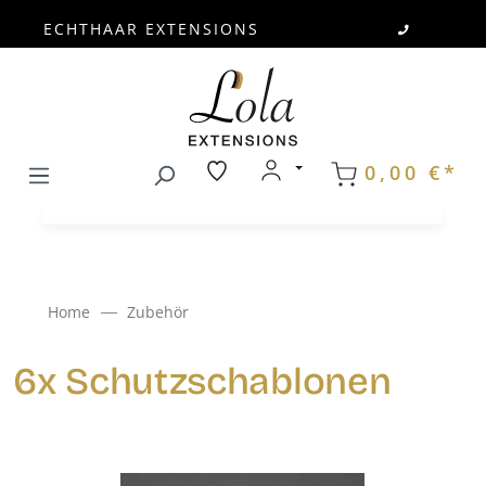
ECHTHAAR EXTENSIONS
Zum Hauptinhalt springen
0,00 €*
Home
Zubehör
6x Schutzschablonen
Bildergalerie überspringen