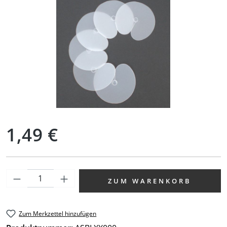
Regulärer Preis:
1,49 €
Produkt Anzahl: Gib den gewünschten We
ZUM WARENKORB
Zum Merkzettel hinzufügen