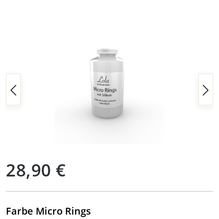
Bildergalerie überspringen
Regulärer Preis:
28,90 €
auswählen
Farbe Micro Rings