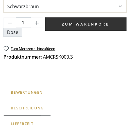
Produkt Anzahl: Gib den gewünschten We
ZUM WARENKORB
Dose
Zum Merkzettel hinzufügen
Produktnummer:
AMCRSK000.3
BEWERTUNGEN
BESCHREIBUNG
LIEFERZEIT