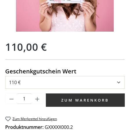
Regulärer Preis:
110,00 €
auswählen
Geschenkgutschein Wert
Produkt Anzahl: Gib den gewünschten We
ZUM WARENKORB
Zum Merkzettel hinzufügen
Produktnummer:
GXXXXX000.2