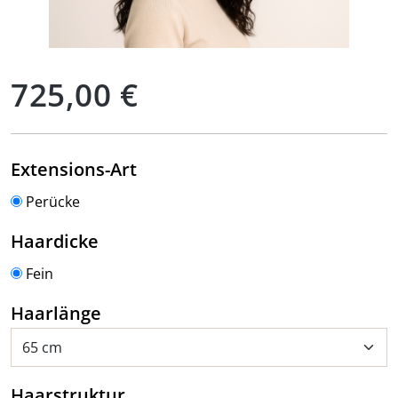
Regulärer Preis:
725,00 €
auswählen
Extensions-Art
Perücke
auswählen
Haardicke
Fein
auswählen
Haarlänge
auswählen
Haarstruktur