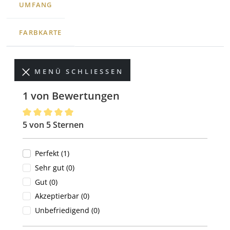
UMFANG
FARBKARTE
MENÜ SCHLIESSEN
1 von Bewertungen
5 von 5 Sternen
Durchschnittliche Bewertung von 5 von 5 Sternen
Perfekt (1)
Sehr gut (0)
Gut (0)
Akzeptierbar (0)
Unbefriedigend (0)