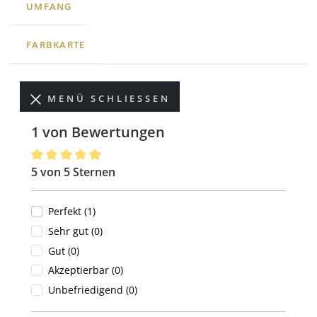
UMFANG
FARBKARTE
MENÜ SCHLIESSEN
1 von Bewertungen
5 von 5 Sternen
Durchschnittliche Bewertung von 5 von 5 Sternen
Perfekt (1)
Sehr gut (0)
Gut (0)
Akzeptierbar (0)
Unbefriedigend (0)