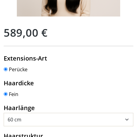
Regulärer Preis:
589,00 €
auswählen
Extensions-Art
Perücke
auswählen
Haardicke
Fein
auswählen
Haarlänge
auswählen
Haarstruktur