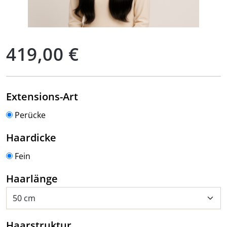
Regulärer Preis:
419,00 €
auswählen
Extensions-Art
Perücke
auswählen
Haardicke
Fein
auswählen
Haarlänge
auswählen
Haarstruktur