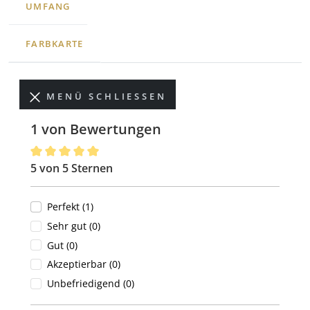
UMFANG
FARBKARTE
MENÜ SCHLIESSEN
1 von Bewertungen
5 von 5 Sternen
Durchschnittliche Bewertung von 5 von 5 Sternen
Perfekt (1)
Sehr gut (0)
Gut (0)
Akzeptierbar (0)
Unbefriedigend (0)