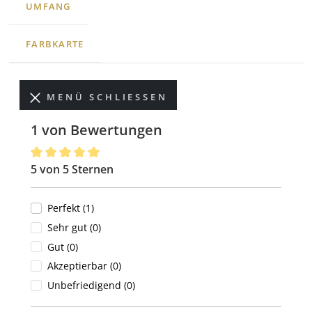
UMFANG
FARBKARTE
MENÜ SCHLIESSEN
1 von Bewertungen
5 von 5 Sternen
Durchschnittliche Bewertung von 5 von 5 Sternen
Perfekt (1)
Sehr gut (0)
Gut (0)
Akzeptierbar (0)
Unbefriedigend (0)