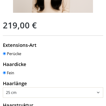
Regulärer Preis:
219,00 €
auswählen
Extensions-Art
Perücke
auswählen
Haardicke
Fein
auswählen
Haarlänge
auswählen
Haarstruktur