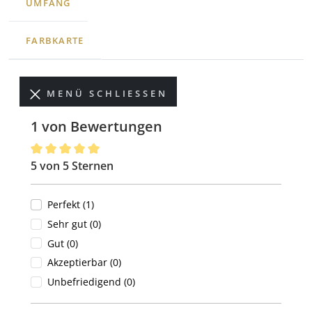
UMFANG
FARBKARTE
MENÜ SCHLIESSEN
1 von Bewertungen
5 von 5 Sternen
Durchschnittliche Bewertung von 5 von 5 Sternen
Perfekt (1)
Sehr gut (0)
Gut (0)
Akzeptierbar (0)
Unbefriedigend (0)