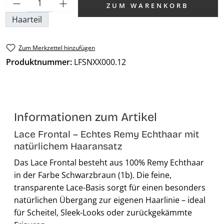
Produkt Anzahl: Gib den gewünschten We
ZUM WARENKORB
Haarteil
Zum Merkzettel hinzufügen
Produktnummer:
LFSNXX000.12
Informationen zum Artikel
Lace Frontal – Echtes Remy Echthaar mit
natürlichem Haaransatz
Das Lace Frontal besteht aus 100% Remy Echthaar
in der Farbe Schwarzbraun (1b). Die feine,
transparente Lace-Basis sorgt für einen besonders
natürlichen Übergang zur eigenen Haarlinie – ideal
für Scheitel, Sleek-Looks oder zurückgekämmte