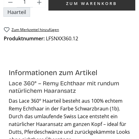
Produkt Anzahl: Gib den gewünschten We
ZUM WARENKORB
Haarteil
Zum Merkzettel hinzufügen
Produktnummer:
LFSNXX360.12
Informationen zum Artikel
Lace 360° – Remy Echthaar mit rundum
natürlichem Haaransatz
Das Lace 360° Haarteil besteht aus 100% echtem
Remy Echthaar in der Farbe Schwarzbraun (1b).
Durch das umlaufende Swiss Lace entsteht ein
natürlicher Haaransatz am ganzen Kopf – ideal für
Dutts, Pferdeschwänze und zurückgekämmte Looks