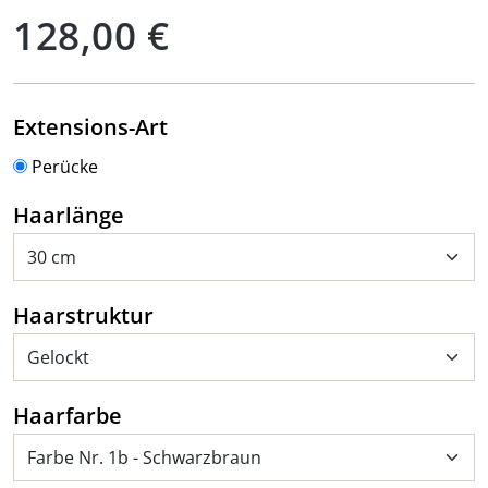
Regulärer Preis:
128,00 €
auswählen
Extensions-Art
Perücke
auswählen
Haarlänge
auswählen
Haarstruktur
auswählen
Haarfarbe