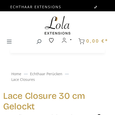
ECHTHAAR EXTENSIONS
Zum Hauptinhalt springen
0,00 €*
Home
Echthaar Perücken
Lace Closures
Lace Closure 30 cm
Gelockt