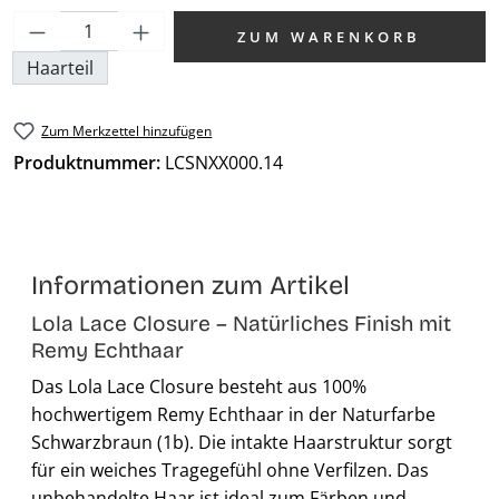
Produkt Anzahl: Gib den gewünschten We
ZUM WARENKORB
Haarteil
Zum Merkzettel hinzufügen
Produktnummer:
LCSNXX000.14
Informationen zum Artikel
Lola Lace Closure – Natürliches Finish mit
Remy Echthaar
Das Lola Lace Closure besteht aus 100%
hochwertigem Remy Echthaar in der Naturfarbe
Schwarzbraun (1b). Die intakte Haarstruktur sorgt
für ein weiches Tragegefühl ohne Verfilzen. Das
unbehandelte Haar ist ideal zum Färben und