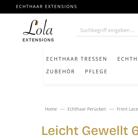
ECHTHAAR EXTENSIONS
m Hauptinhalt springen
Zur Suche springen
Zur Hauptnavigation springen
ECHTHAAR TRESSEN
ECHTH
ZUBEHÖR
PFLEGE
Home
Echthaar Perücken
Front Lace
Leicht Gewellt