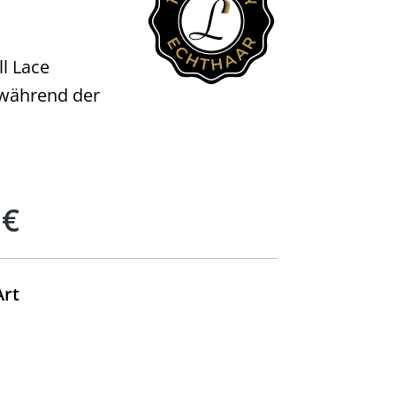
ll Lace
, während der
 €
auswählen
Art
uswählen