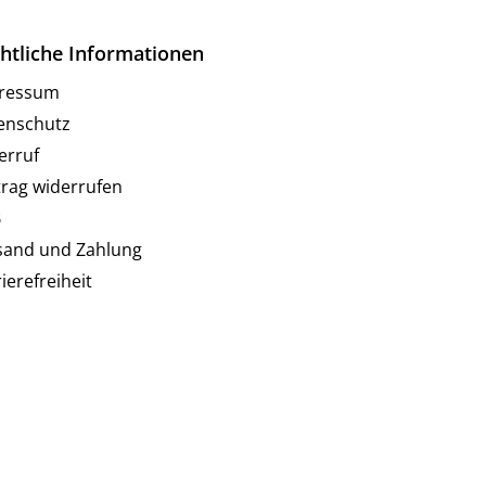
htliche Informationen
ressum
enschutz
erruf
trag widerrufen
B
sand und Zahlung
ierefreiheit