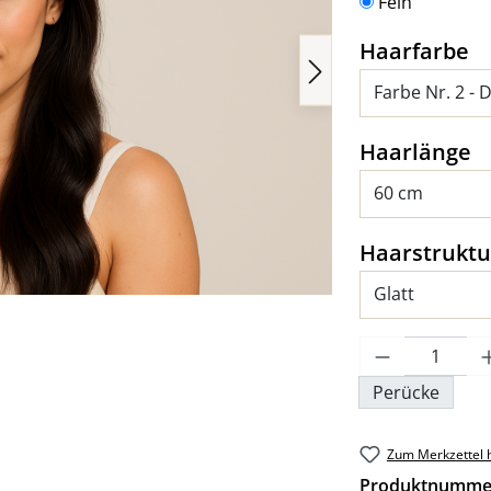
Fein
a
Haarfarbe
a
Haarlänge
Haarstruktu
Produkt An
Perücke
Zum Merkzettel 
Produktnumme