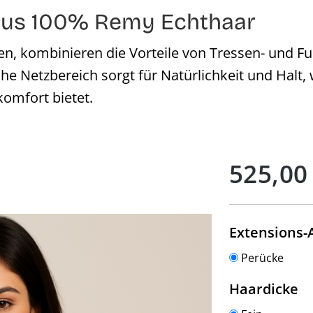
 aus 100% Remy Echthaar
en, kombinieren die Vorteile von Tressen- und Fu
he Netzbereich sorgt für Natürlichkeit und Halt
komfort bietet.
Regulärer Preis:
525,00
Extensions-
Perücke
a
Haardicke