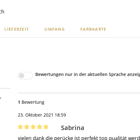
ch
LIEFERZEIT
UMFANG
FARBKARTE
Bewertungen nur in der aktuellen Sprache anzei
5 Sternen
%
1
Bewertung
23. Oktober 2021 18:59
Sabrina
Bewertung mit 5 von 5 Sternen
vielen dank die perücke ist perfekt top qualität werd