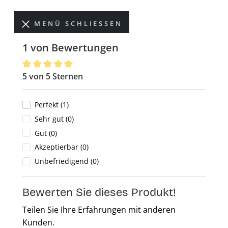
MENÜ SCHLIESSEN
1 von Bewertungen
5 von 5 Sternen
Durchschnittliche Bewertung von 5 von 5 Sternen
Perfekt (1)
Sehr gut (0)
Gut (0)
Akzeptierbar (0)
Unbefriedigend (0)
Bewerten Sie dieses Produkt!
Teilen Sie Ihre Erfahrungen mit anderen
Kunden.