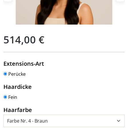
Regulärer Preis:
514,00 €
auswählen
Extensions-Art
Perücke
auswählen
Haardicke
Fein
auswählen
Haarfarbe