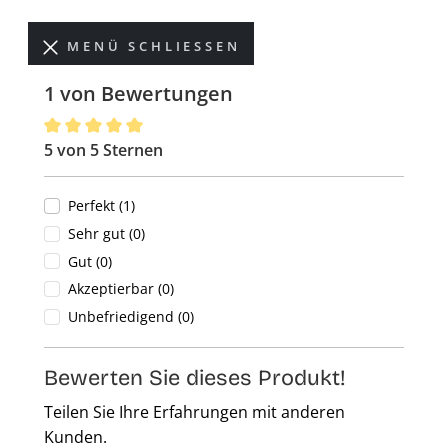
MENÜ SCHLIESSEN
1 von Bewertungen
5 von 5 Sternen
Durchschnittliche Bewertung von 5 von 5 Sternen
Perfekt (1)
Sehr gut (0)
Gut (0)
Akzeptierbar (0)
Unbefriedigend (0)
Bewerten Sie dieses Produkt!
Teilen Sie Ihre Erfahrungen mit anderen
Kunden.