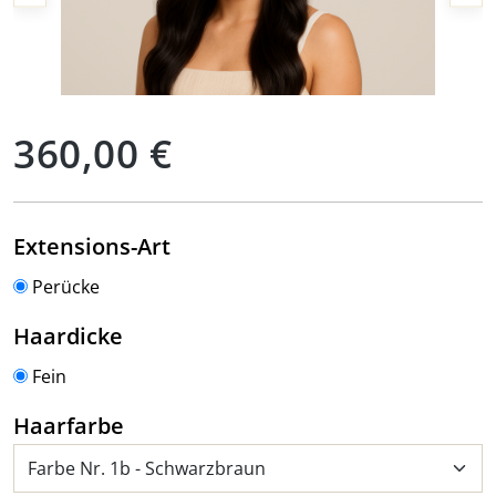
Regulärer Preis:
360,00 €
auswählen
Extensions-Art
Perücke
auswählen
Haardicke
Fein
auswählen
Haarfarbe