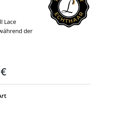
ll Lace
, während der
 €
auswählen
Art
uswählen