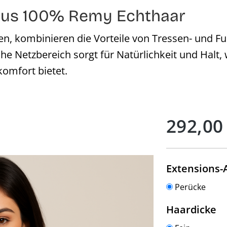
 aus 100% Remy Echthaar
en, kombinieren die Vorteile von Tressen- und Fu
he Netzbereich sorgt für Natürlichkeit und Halt
komfort bietet.
Regulärer Preis:
292,00
Extensions-
Perücke
a
Haardicke