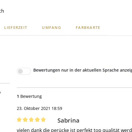
ch
LIEFERZEIT
UMFANG
FARBKARTE
Bewertungen nur in der aktuellen Sprache anzei
5 Sternen
%
1
Bewertung
23. Oktober 2021 18:59
Sabrina
Bewertung mit 5 von 5 Sternen
vielen dank die perücke ist perfekt top qualität werd