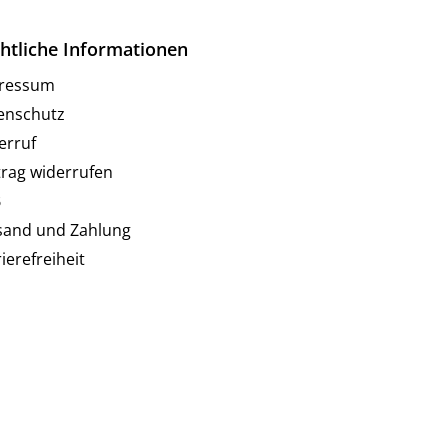
htliche Informationen
ressum
enschutz
erruf
trag widerrufen
B
sand und Zahlung
ierefreiheit