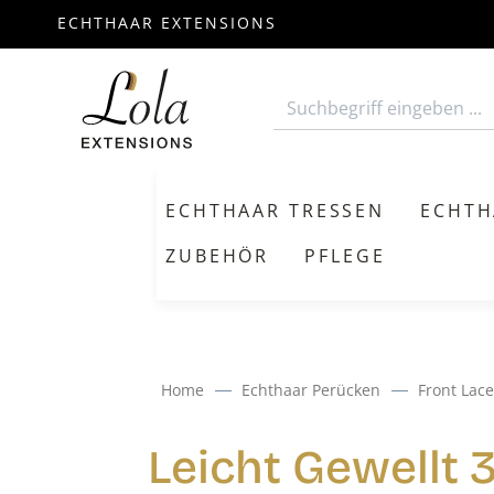
ECHTHAAR EXTENSIONS
m Hauptinhalt springen
Zur Suche springen
Zur Hauptnavigation springen
ECHTHAAR TRESSEN
ECHTH
ZUBEHÖR
PFLEGE
Home
Echthaar Perücken
Front Lace
Leicht Gewellt