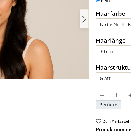
Fein
a
Haarfarbe
a
Haarlänge
Haarstruktu
Produkt An
Perücke
Zum Merkzettel 
Produktnumme