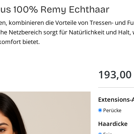
 aus 100% Remy Echthaar
en, kombinieren die Vorteile von Tressen- und Fu
he Netzbereich sorgt für Natürlichkeit und Halt
komfort bietet.
Regulärer Preis:
193,00
Extensions-
Perücke
a
Haardicke