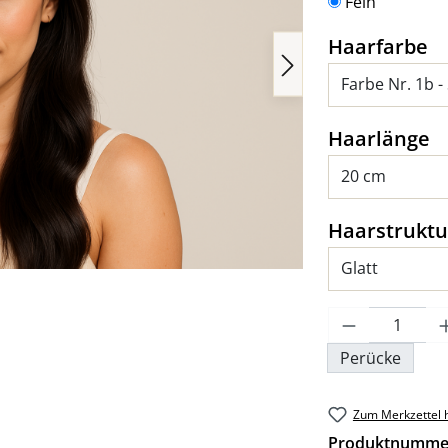
Fein
a
Haarfarbe
a
Haarlänge
Haarstruktu
Produkt An
Perücke
Zum Merkzettel 
Produktnumme