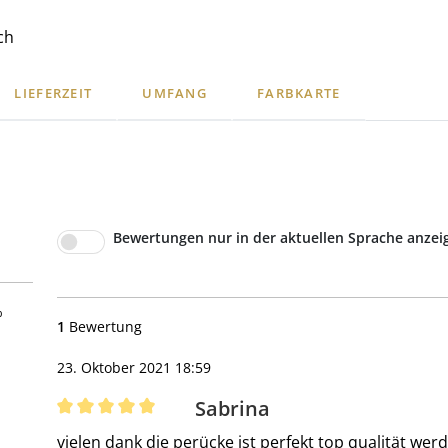
ch
LIEFERZEIT
UMFANG
FARBKARTE
Bewertungen nur in der aktuellen Sprache anzei
5 Sternen
%
1
Bewertung
23. Oktober 2021 18:59
Sabrina
Bewertung mit 5 von 5 Sternen
vielen dank die perücke ist perfekt top qualität werd