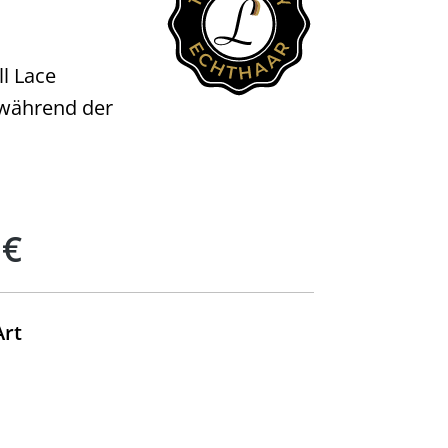
ll Lace
, während der
 €
auswählen
Art
uswählen