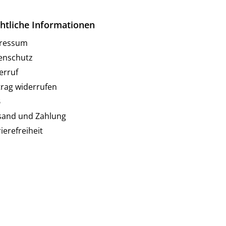
htliche Informationen
ressum
enschutz
erruf
trag widerrufen
B
sand und Zahlung
ierefreiheit