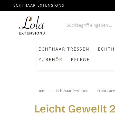
ECHTHAAR EXTENSIONS
m Hauptinhalt springen
Zur Suche springen
Zur Hauptnavigation springen
ECHTHAAR TRESSEN
ECHTH
ZUBEHÖR
PFLEGE
Home
Echthaar Perücken
Front Lace
Leicht Gewellt