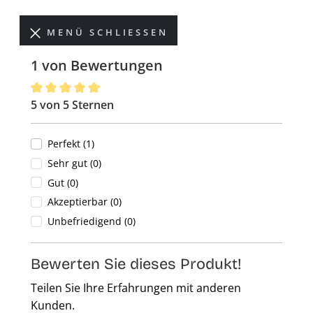
MENÜ SCHLIESSEN
1 von Bewertungen
5 von 5 Sternen
Durchschnittliche Bewertung von 5 von 5 Sternen
Perfekt (1)
Sehr gut (0)
Gut (0)
Akzeptierbar (0)
Unbefriedigend (0)
Bewerten Sie dieses Produkt!
Teilen Sie Ihre Erfahrungen mit anderen
Kunden.