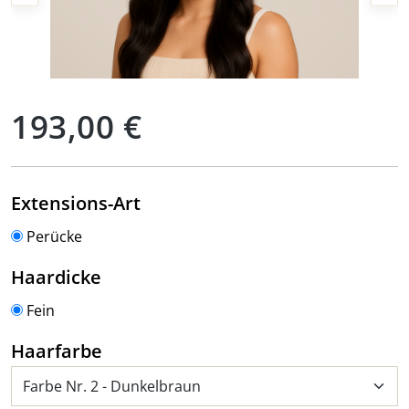
Regulärer Preis:
193,00 €
auswählen
Extensions-Art
Perücke
auswählen
Haardicke
Fein
auswählen
Haarfarbe