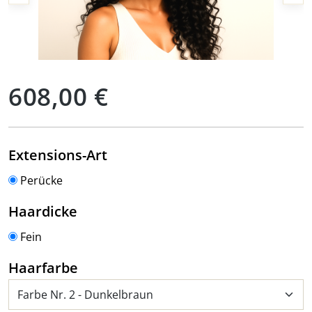
Regulärer Preis:
608,00 €
auswählen
Extensions-Art
Perücke
auswählen
Haardicke
Fein
auswählen
Haarfarbe