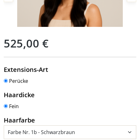
Regulärer Preis:
525,00 €
auswählen
Extensions-Art
Perücke
auswählen
Haardicke
Fein
auswählen
Haarfarbe