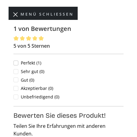
MENÜ SCHLIESSEN
1 von Bewertungen
5 von 5 Sternen
Durchschnittliche Bewertung von 5 von 5 Sternen
Perfekt (1)
Sehr gut (0)
Gut (0)
Akzeptierbar (0)
Unbefriedigend (0)
Bewerten Sie dieses Produkt!
Teilen Sie Ihre Erfahrungen mit anderen
Kunden.