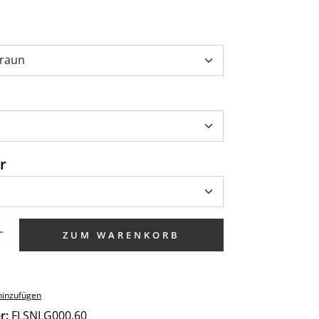
uswählen
uswählen
auswählen
r
zahl: Gib den gewünschten Wert ein od
ZUM WARENKORB
hinzufügen
r:
FLSNLG000.60