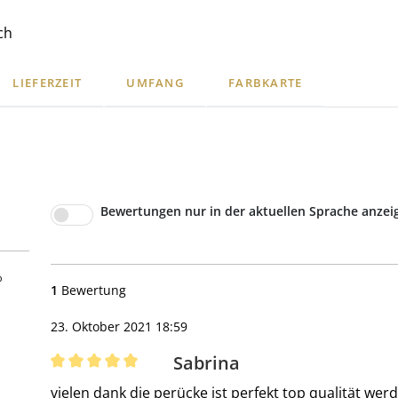
ch
LIEFERZEIT
UMFANG
FARBKARTE
Bewertungen nur in der aktuellen Sprache anzei
5 Sternen
%
1
Bewertung
23. Oktober 2021 18:59
Sabrina
Bewertung mit 5 von 5 Sternen
vielen dank die perücke ist perfekt top qualität werd