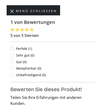
MENÜ SCHLIESSEN
1 von Bewertungen
5 von 5 Sternen
Durchschnittliche Bewertung von 5 von 5 Sternen
Perfekt (1)
Sehr gut (0)
Gut (0)
Akzeptierbar (0)
Unbefriedigend (0)
Bewerten Sie dieses Produkt!
Teilen Sie Ihre Erfahrungen mit anderen
Kunden.