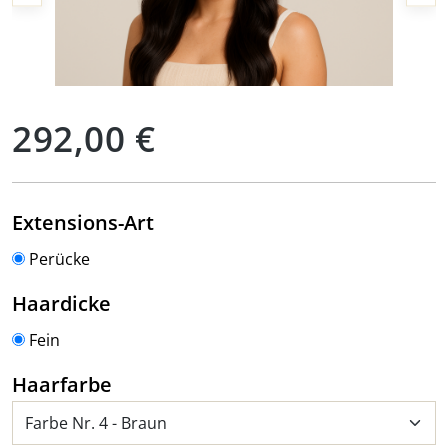
Regulärer Preis:
292,00 €
auswählen
Extensions-Art
Perücke
auswählen
Haardicke
Fein
auswählen
Haarfarbe