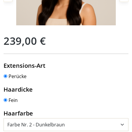
Regulärer Preis:
239,00 €
auswählen
Extensions-Art
Perücke
auswählen
Haardicke
Fein
auswählen
Haarfarbe