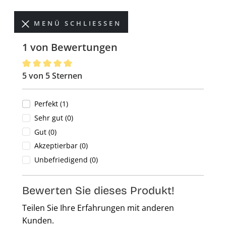
MENÜ SCHLIESSEN
1 von Bewertungen
5 von 5 Sternen
Durchschnittliche Bewertung von 5 von 5 Sternen
Perfekt (1)
Sehr gut (0)
Gut (0)
Akzeptierbar (0)
Unbefriedigend (0)
Bewerten Sie dieses Produkt!
Teilen Sie Ihre Erfahrungen mit anderen
Kunden.