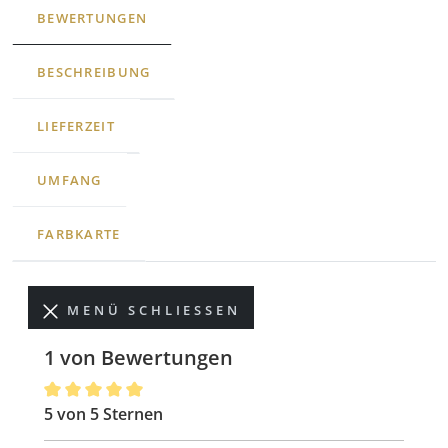
BEWERTUNGEN
BESCHREIBUNG
LIEFERZEIT
UMFANG
FARBKARTE
MENÜ SCHLIESSEN
1 von Bewertungen
5 von 5 Sternen
Durchschnittliche Bewertung von 5 von 5 Sternen