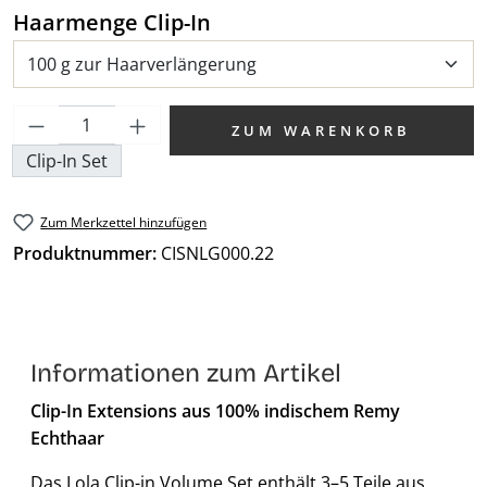
auswählen
Haarmenge Clip-In
Produkt Anzahl: Gib den gewünschten We
ZUM WARENKORB
Clip-In Set
Zum Merkzettel hinzufügen
Produktnummer:
CISNLG000.22
Informationen zum Artikel
Clip-In Extensions aus 100% indischem Remy
Echthaar
Das Lola Clip-in Volume Set enthält 3–5 Teile aus