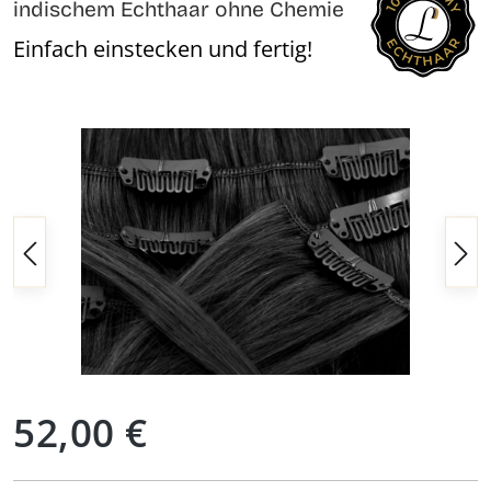
indischem Echthaar ohne Chemie
Einfach einstecken und fertig!
Bildergalerie überspringen
Regulärer Preis:
52,00 €