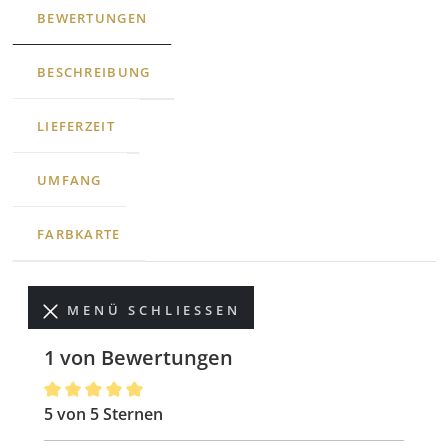
BEWERTUNGEN
BESCHREIBUNG
LIEFERZEIT
UMFANG
FARBKARTE
MENÜ SCHLIESSEN
1 von Bewertungen
5 von 5 Sternen
Durchschnittliche Bewertung von 5 von 5 Sternen