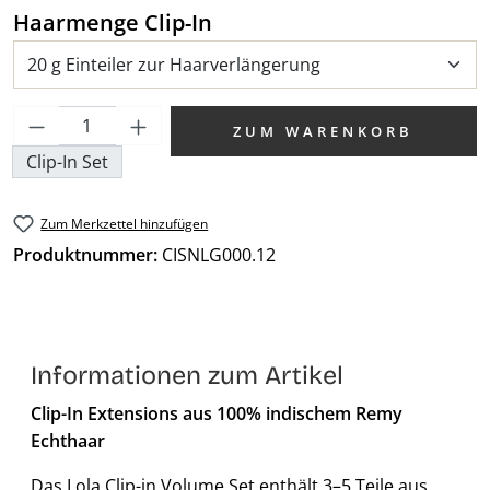
auswählen
Haarmenge Clip-In
Produkt Anzahl: Gib den gewünschten We
ZUM WARENKORB
Clip-In Set
Zum Merkzettel hinzufügen
Produktnummer:
CISNLG000.12
Informationen zum Artikel
Clip-In Extensions aus 100% indischem Remy
Echthaar
Das Lola Clip-in Volume Set enthält 3–5 Teile aus