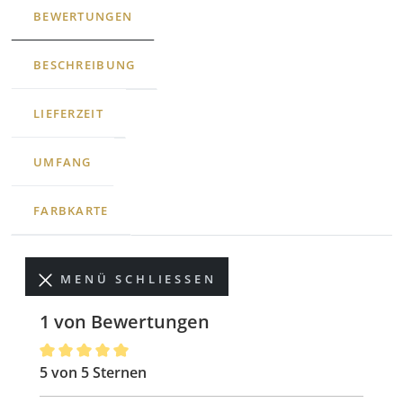
BEWERTUNGEN
BESCHREIBUNG
LIEFERZEIT
UMFANG
FARBKARTE
MENÜ SCHLIESSEN
1 von Bewertungen
5 von 5 Sternen
Durchschnittliche Bewertung von 5 von 5 Sternen