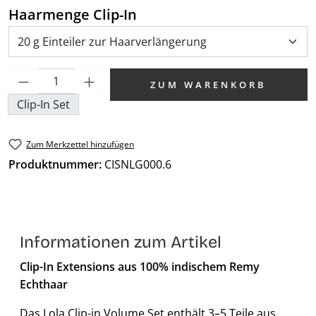
auswählen
Haarmenge Clip-In
Produkt Anzahl: Gib den gewünschten We
ZUM WARENKORB
Clip-In Set
Zum Merkzettel hinzufügen
Produktnummer:
CISNLG000.6
Informationen zum Artikel
Clip-In Extensions aus 100% indischem Remy
Echthaar
Das Lola Clip-in Volume Set enthält 3–5 Teile aus