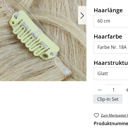
a
Haarlänge
a
Haarfarbe
Haarstruktu
Produkt An
Clip-In Set
Zum Merkzettel 
Produktnumme