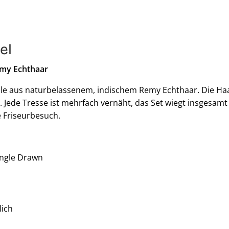
el
emy Echthaar
eile aus naturbelassenem, indischem Remy Echthaar. Die Haa
is. Jede Tresse ist mehrfach vernäht, das Set wiegt insgesamt 
 Friseurbesuch.
ingle Drawn
lich