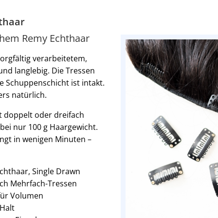
hthaar
schem Remy Echthaar
orgfältig verarbeitetem,
und langlebig. Die Tressen
e Schuppenschicht ist intakt.
rs natürlich.
it doppelt oder dreifach
bei nur 100 g Haargewicht.
lingt in wenigen Minuten –
chthaar, Single Drawn
rch Mehrfach-Tressen
 für Volumen
 Halt