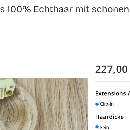
aus 100% Echthaar mit schonen
Regulärer Preis:
227,00
Extensions-
Clip-In
a
Haardicke
Fein