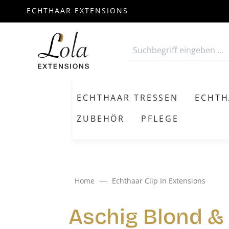
ECHTHAAR EXTENSIONS
m Hauptinhalt springen
Zur Suche springen
Zur Hauptnavigation springen
ECHTHAAR TRESSEN
ECHTH
ZUBEHÖR
PFLEGE
Home
Echthaar Clip In Extensions
Aschig Blond &