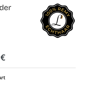
der
 €
auswählen
Art
uswählen