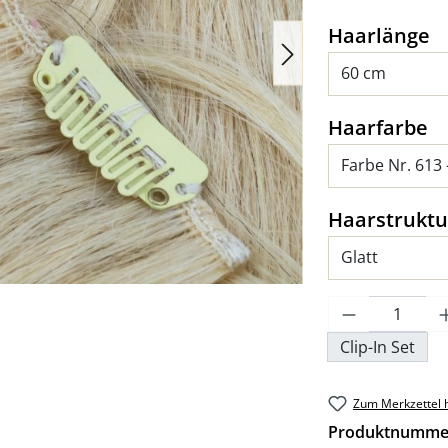
a
Haarlänge
a
Haarfarbe
Haarstruktu
Produkt An
Clip-In Set
Zum Merkzettel 
Produktnumme