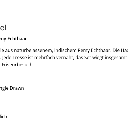
el
emy Echthaar
eile aus naturbelassenem, indischem Remy Echthaar. Die Haa
is. Jede Tresse ist mehrfach vernäht, das Set wiegt insgesamt 
 Friseurbesuch.
ingle Drawn
lich