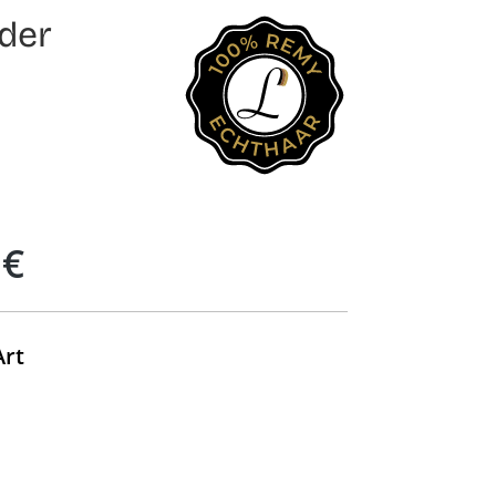
der
 €
auswählen
Art
uswählen