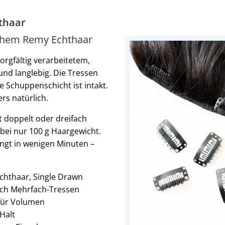
hthaar
schem Remy Echthaar
orgfältig verarbeitetem,
und langlebig. Die Tressen
e Schuppenschicht ist intakt.
rs natürlich.
it doppelt oder dreifach
bei nur 100 g Haargewicht.
lingt in wenigen Minuten –
chthaar, Single Drawn
rch Mehrfach-Tressen
 für Volumen
 Halt