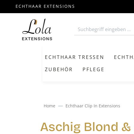
ECHTHAAR EXTENSIONS
m Hauptinhalt springen
Zur Suche springen
Zur Hauptnavigation springen
ECHTHAAR TRESSEN
ECHTH
ZUBEHÖR
PFLEGE
Home
Echthaar Clip In Extensions
Aschig Blond &