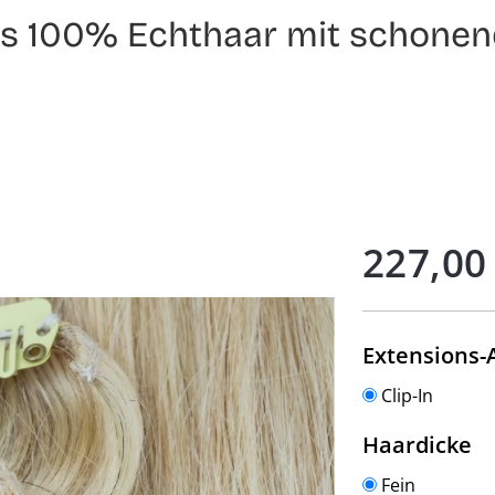
aus 100% Echthaar mit schonen
Regulärer Preis:
227,00
Extensions-
Clip-In
a
Haardicke
Fein