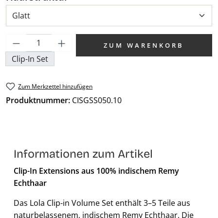
Produkt Anzahl: Gib den gewünschten We
ZUM WARENKORB
Clip-In Set
Zum Merkzettel hinzufügen
Produktnummer:
CISGSS050.10
Informationen zum Artikel
Clip-In Extensions aus 100% indischem Remy
Echthaar
Das Lola Clip-in Volume Set enthält 3–5 Teile aus
naturbelassenem, indischem Remy Echthaar. Die